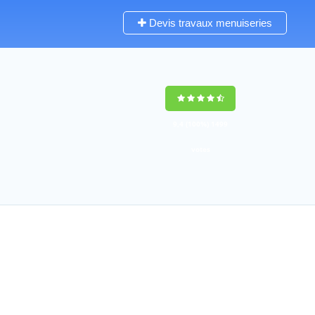
Devis travaux menuiseries
9,4
(100%)
1499
votes