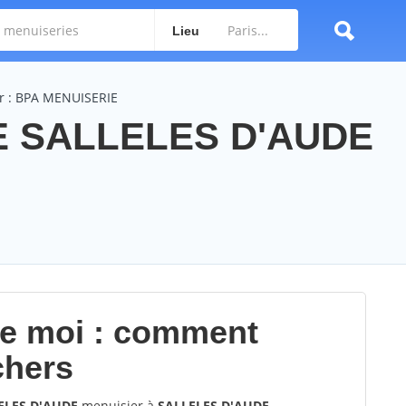
Lieu
r : BPA MENUISERIE
E SALLELES D'AUDE
de moi : comment
chers
ELES D'AUDE
menuisier à
SALLELES D'AUDE