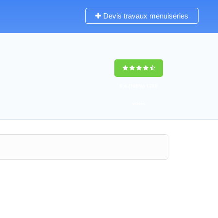
Devis travaux menuiseries
9,6
(100%)
1388
votes