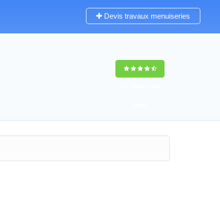
Devis travaux menuiseries
9,6
(100%)
1388
votes