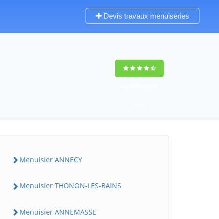
Devis travaux menuiseries
9,2
(100%)
1242
votes
Menuisier ANNECY
Menuisier THONON-LES-BAINS
Menuisier ANNEMASSE