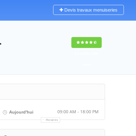
Devis travaux menuiseries
r
9,4
(100%)
1499
votes
09:00 AM - 18:00 PM
Aujourd'hui
Horaires
Itinéraire