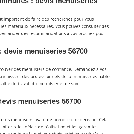
iminaires : devis menuiseries
t important de faire des recherches pour vous
t les matériaux nécessaires. Vous pouvez consulter des
e demander des recommandations à vos proches pour
: devis menuiseries 56700
rouver des menuisiers de confiance. Demandez à vos
connaissent des professionnels de la menuiseries fiables.
alité du travail du menuisier et de son
 devis menuiseries 56700
fférents menuisiers avant de prendre une décision. Cela
offerts, les délais de réalisation et les garanties
pas toujours le meilleur choix, privilégiez plutôt la