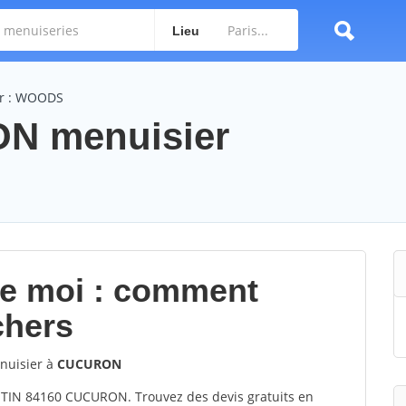
Lieu
r : WOODS
 menuisier
de moi : comment
chers
uisier à
CUCURON
N 84160 CUCURON. Trouvez des devis gratuits en